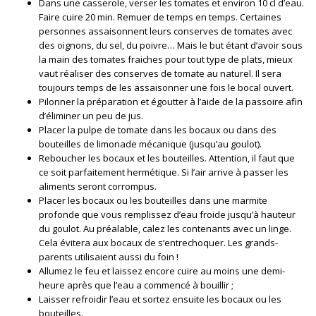
Dans une casserole, verser les tomates et environ 10 cl d’eau.
Faire cuire 20 min. Remuer de temps en temps. Certaines
personnes assaisonnent leurs conserves de tomates avec
des oignons, du sel, du poivre… Mais le but étant d’avoir sous
la main des tomates fraiches pour tout type de plats, mieux
vaut réaliser des conserves de tomate au naturel. Il sera
toujours temps de les assaisonner une fois le bocal ouvert.
Pilonner la préparation et égoutter à l’aide de la passoire afin
d’éliminer un peu de jus.
Placer la pulpe de tomate dans les bocaux ou dans des
bouteilles de limonade mécanique (jusqu’au goulot).
Reboucher les bocaux et les bouteilles. Attention, il faut que
ce soit parfaitement hermétique. Si l’air arrive à passer les
aliments seront corrompus.
Placer les bocaux ou les bouteilles dans une marmite
profonde que vous remplissez d’eau froide jusqu’à hauteur
du goulot. Au préalable, calez les contenants avec un linge.
Cela évitera aux bocaux de s’entrechoquer. Les grands-
parents utilisaient aussi du foin !
Allumez le feu et laissez encore cuire au moins une demi-
heure après que l’eau a commencé à bouillir ;
Laisser refroidir l’eau et sortez ensuite les bocaux ou les
bouteilles.