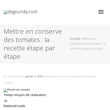
Active
Mettre en conserve
des tomates : la
Accueil
»
Mettre en
conserve des tomates : la
recette étape par
recette étape par étape
étape
-
-
JF La Debrouille
janvier 1, 2023
Alimentation
,
Conservation alimentaire
,
cuisine
Temps moyen de réalisation
1h
Matériel/outils