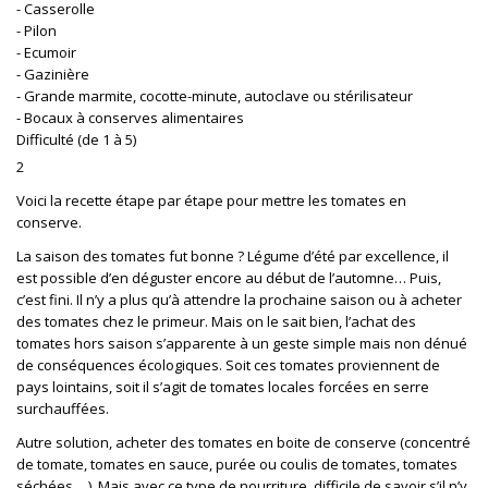
- Casserolle
- Pilon
- Ecumoir
- Gazinière
- Grande marmite, cocotte-minute, autoclave ou stérilisateur
- Bocaux à conserves alimentaires
Difficulté (de 1 à 5)
2
Voici la recette étape par étape pour mettre les tomates en
conserve.
La saison des tomates fut bonne ? Légume d’été par excellence, il
est possible d’en déguster encore au début de l’automne… Puis,
c’est fini. Il n’y a plus qu’à attendre la prochaine saison ou à acheter
des tomates chez le primeur. Mais on le sait bien, l’achat des
tomates hors saison s’apparente à un geste simple mais non dénué
de conséquences écologiques. Soit ces tomates proviennent de
pays lointains, soit il s’agit de tomates locales forcées en serre
surchauffées.
Autre solution, acheter des tomates en boite de conserve (concentré
de tomate, tomates en sauce, purée ou coulis de tomates, tomates
séchées… ). Mais avec ce type de nourriture, difficile de savoir s’il n’y