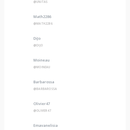
@UNITAS
Math2286
@MATH2286
DiJo
@DIJO
Moineau
@MOINEAU
Barbarossa
@BARBAROSSA
Olivier47
@OLIVIER47
Emavanelisia