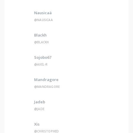
Nausicaä
@NAUSICAA
Blackh
@BLACKH
Sojobo67
@AXEL-R
Mandragore
@MANDRAGORE
Jadeb
@JADE
Xis
@CHRISTOPHED