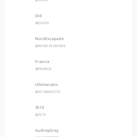
Did
@DIDOU
NordEscapade
@NORD-ESCAPADE
Francix
@FRANCIX
Ultimaratio
@ULTIMARATIO
3E74
@3E74
AudreyDrey