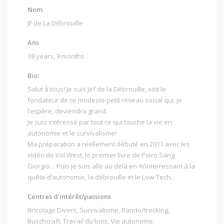
Nom
JF de La Débrouille
Ans
38 years, 9 months
Bio:
Salut à tous! Je suis Jef de la Débrouille, soit le
fondateur de ce modeste petit réseau social qui, je
l’espère, deviendra grand.
Je suis intéressé par tout ce qui touche la vie en
autonomie et le survivalisme!
Ma préparation a réellement débuté en 2011 avec les
vidéo de Vol West, le premier livre de Piero Sang
Giorgio… Puis je suis allé au delà en m’interressant à la
quête d’autonomie, la débrouille et le Low-Tech.
Centres d'intérêt/passions
Bricolage Divers
,
Survivalisme
,
Rando/trecking
,
Buschcraft
,
Travail du bois
,
Vie autonome
,