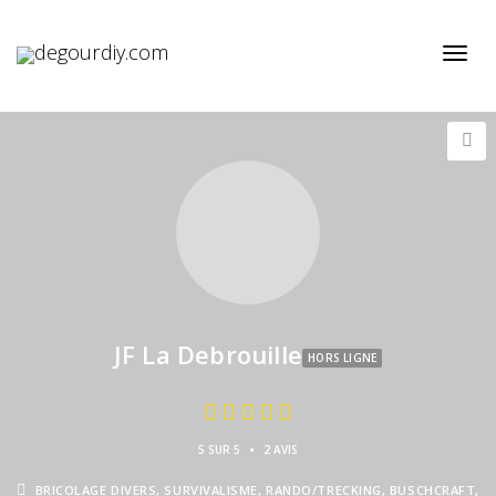
Active
JF La Debrouille
HORS LIGNE
•
5 SUR 5
2 AVIS
BRICOLAGE DIVERS, SURVIVALISME, RANDO/TRECKING, BUSCHCRAFT,