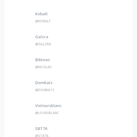
Kobalt
@KOBALT
Galzra
@GALZRA
Biktoon
@NICOLAS
DomKatz
@DOMKATZ
Vieloursblanc
@LOURSBLANC
SBT76
@STB76