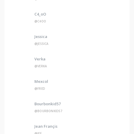
C4_oO
@C4OO
Jessica
@JESSICA
Verka
@VERKA
Mexcol
@FRED
Bourbonkid57
@BOURBONKID57
Jean Françis
@JEF