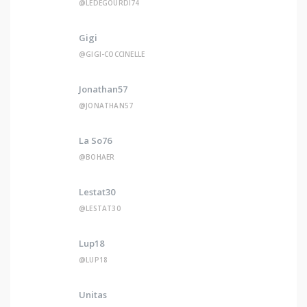
@LEDEGOURDI74
Gigi
@GIGI-COCCINELLE
Jonathan57
@JONATHAN57
La So76
@BOHAER
Lestat30
@LESTAT30
Lup18
@LUP18
Unitas