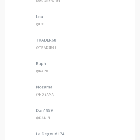
@AUDREYDREY
Lou
@LOU
TRADER68
@TRADER68
Raph
@RAPH
Nozama
@NOZAMA
Dan1959
@DANIEL
Le Degoudi 74