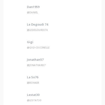
Dan1959
@DANIEL
Le Degoudi 74
@LEDEGOURDI74
Gigi
@GIGI-COCCINELLE
Jonathan57
@JONATHAN57
La So76
@BOHAER
Lestat30
@LESTAT30