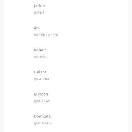
Jadeb
@JADE
Xis
@CHRISTOPHED
Kobalt
@KOBALT
Galzra
@GALZRA
Biktoon
@NICOLAS
DomKatz
@DOMKATZ