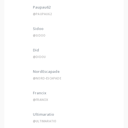
Paupau62
@PAUPAU62
Sidoo
@SIDOO
Did
@DIDOU
NordEscapade
@NORD-ESCAPADE
Francix
@FRANCIX
Ultimaratio
@ULTIMARATIO