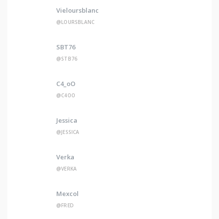
Vieloursblanc
@LOURSBLANC
SBT76
@STB76
C4_oO
@C4OO
Jessica
@JESSICA
Verka
@VERKA
Mexcol
@FRED