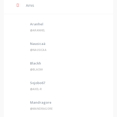
Amis
Aranhel
@ARANHEL
Nausicaä
@NAUSICAA
Blackh
@BLACKH
Sojobo67
@AXEL-R
Mandragore
@MANDRAGORE