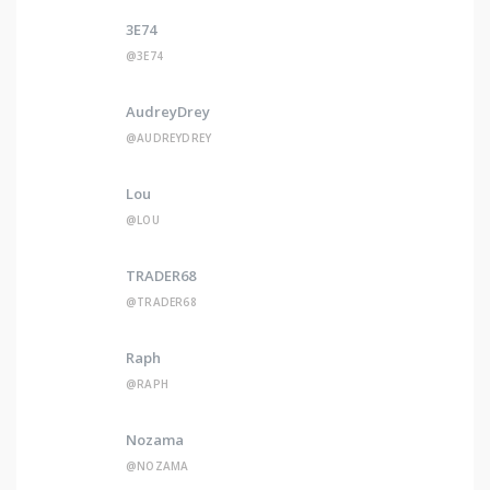
3E74
@3E74
AudreyDrey
@AUDREYDREY
Lou
@LOU
TRADER68
@TRADER68
Raph
@RAPH
Nozama
@NOZAMA