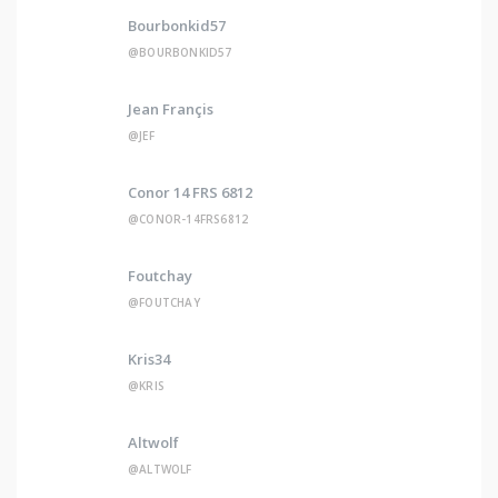
Bourbonkid57
@BOURBONKID57
Jean Françis
@JEF
Conor 14 FRS 6812
@CONOR-14FRS6812
Foutchay
@FOUTCHAY
Kris34
@KRIS
Altwolf
@ALTWOLF