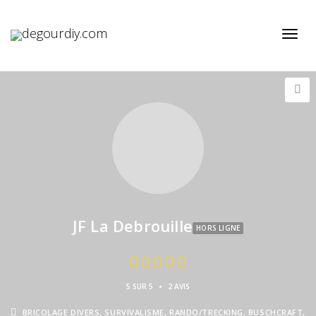
Active
JF La Debrouille
HORS LIGNE
•
5 SUR 5
2 AVIS
BRICOLAGE DIVERS, SURVIVALISME, RANDO/TRECKING, BUSCHCRAFT,