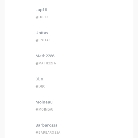
Lup18
@LUP18
Unitas
@UNITAS
Math2286
@MATH2286
DiJo
@DIJO
Moineau
@MOINEAU
Barbarossa
@BARBAROSSA