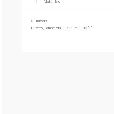
Mots-clés
Inscription
Univers
Univers, compétences, centres d\'intérêt
Survivalisme
Buschcraft
Vie autonome