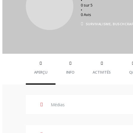
•
0 sur 5
•
0 Avis
Social
SURVIVALISME, BUSCHCRA
Fil d’actus
Forum
Membres
Groupes
Contenus
APERÇU
INFO
ACTIVITÉS
Q
Blog
TOP du web
Médias
Mon compte
Se connecter