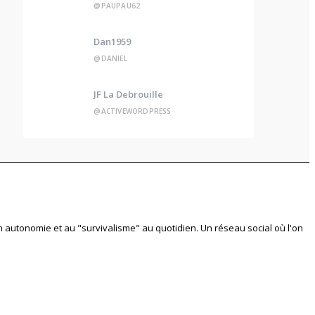
@PAUPAU62
Dan1959
@DANIEL
JF La Debrouille
@ACTIVEWORDPRESS
en autonomie et au "survivalisme" au quotidien. Un réseau social où l'on