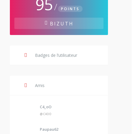
95
/
POINTS
BIZUTH
Badges de l’utilisateur
Amis
C4_oO
@C4OO
Paupau62