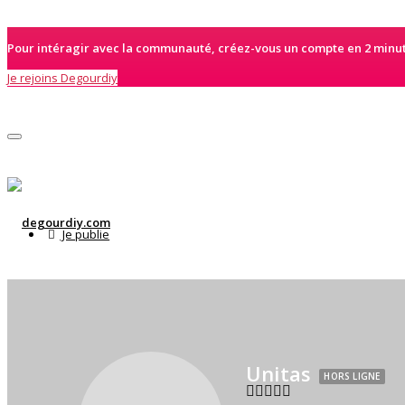
X
Pour intéragir avec la communauté, créez-vous un compte en 2 minute
Je rejoins Degourdiy
Activer/désactiver navigation
Je publie
Un tuto
Une recette de cuisine
Un retex/revue
Une critique
Une promo de contenu
Unitas
HORS LIGNE
Un article généraliste
Je gère mes publications