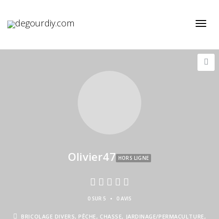
Active
Olivier47
HORS LIGNE
•
0 SUR 5
0 AVIS
BRICOLAGE DIVERS, PÊCHE, CHASSE, JARDINAGE/PERMACULTURE,