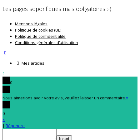
Les pages soporifiques mais obligatoires :-)
Mentions légales
Politique de cookies (UE)
Politique de confidentialité
Conditions générales d’utilisation
Mes articles
1
0
Nous aimerions avoir votre avis, veuillez laisser un commentaire.
x
(
)
x
|
Répondre
Insert