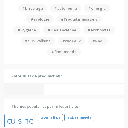
#bricolage
#autonomie
#energie
#ecologie
#Produitsménagers
#Hygiène
#Viealancienne
#économies
#survivalisme
#cadeaux
#Noel
#findumonde
Votre sujet de prédilection?
Thèmes populaires parmi les articles
cuisine
Laver le linge
lessive manuelle