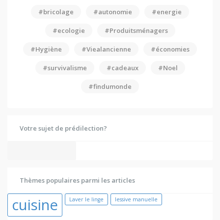
#bricolage
#autonomie
#energie
#ecologie
#Produitsménagers
#Hygiène
#Viealancienne
#économies
#survivalisme
#cadeaux
#Noel
#findumonde
Votre sujet de prédilection?
Thèmes populaires parmi les articles
cuisine
Laver le linge
lessive manuelle