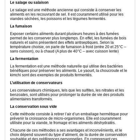
Le salage ou salaison
Le salage est une méthode ancienne qui consiste à conserver les
aliments en les recouvrant de sel. Il est couramment utilisé pour les
viandes séchées, les poissons et les légumes fermentés.
La fumaison
Exposer certains aliments durant plusieurs heures à des fumées
permet de les conserver plus longtemps. En effet, les fumées de bois
naturels et sains présentent des effets antiseptiques. Selon la
température choisie, on parle de fumaison à froid (entre 20 et 25°C –
sans cuisson), ou à chaud (A plus de 40°C – avec cuisson lente)
La fermentation
La fermentation est une méthode naturelle qui utilise des bactéries
bénéfiques pour préserver les aliments. Le yaourt, la choucroute et le
kimchi sont des exemples de produits fermentés.
L’utilisation de conservateurs
Les conservateurs chimiques, tels que les sulfites, les nitrates et les
benzoates, sont utilisés pour prolonger la durée de vie des produits
alimentaires transformés.
La conservation sous vide
Cette méthode consiste à retirer l’air d’un emballage hermétique pour
prévenir la croissance de micro-organismes. Elle est couramment
utilisée pour la viande, le fromage et les aliments déshydratés.
Chacune de ces méthodes a ses avantages et inconvénients, et le
choix dépend souvent du type d’aliment, de la durée de conservation
souhaitée et des préférences personnelles. En comprenant ces