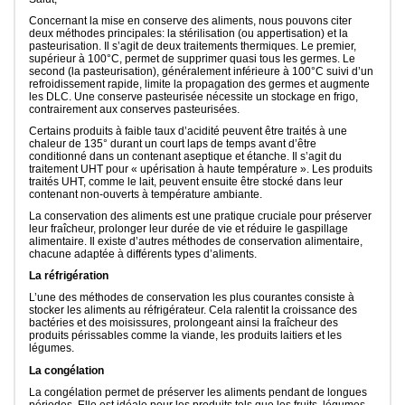
Concernant la mise en conserve des aliments, nous pouvons citer
deux méthodes principales: la stérilisation (ou appertisation) et la
pasteurisation. Il s’agit de deux traitements thermiques. Le premier,
supérieur à 100°C, permet de supprimer quasi tous les germes. Le
second (la pasteurisation), généralement inférieure à 100°C suivi d’un
refroidissement rapide, limite la propagation des germes et augmente
les DLC. Une conserve pasteurisée nécessite un stockage en frigo,
contrairement aux conserves pasteurisées.
Certains produits à faible taux d’acidité peuvent être traités à une
chaleur de 135° durant un court laps de temps avant d’être
conditionné dans un contenant aseptique et étanche. Il s’agit du
traitement UHT pour « upérisation à haute température ». Les produits
traités UHT, comme le lait, peuvent ensuite être stocké dans leur
contenant non-ouverts à température ambiante.
La conservation des aliments est une pratique cruciale pour préserver
leur fraîcheur, prolonger leur durée de vie et réduire le gaspillage
alimentaire. Il existe d’autres méthodes de conservation alimentaire,
chacune adaptée à différents types d’aliments.
La réfrigération
L’une des méthodes de conservation les plus courantes consiste à
stocker les aliments au réfrigérateur. Cela ralentit la croissance des
bactéries et des moisissures, prolongeant ainsi la fraîcheur des
produits périssables comme la viande, les produits laitiers et les
légumes.
La congélation
La congélation permet de préserver les aliments pendant de longues
périodes. Elle est idéale pour les produits tels que les fruits, légumes,