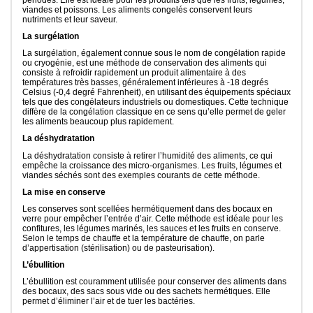
viandes et poissons. Les aliments congelés conservent leurs
nutriments et leur saveur.
La surgélation
La surgélation, également connue sous le nom de congélation rapide
ou cryogénie, est une méthode de conservation des aliments qui
consiste à refroidir rapidement un produit alimentaire à des
températures très basses, généralement inférieures à -18 degrés
Celsius (-0,4 degré Fahrenheit), en utilisant des équipements spéciaux
tels que des congélateurs industriels ou domestiques. Cette technique
diffère de la congélation classique en ce sens qu’elle permet de geler
les aliments beaucoup plus rapidement.
La déshydratation
La déshydratation consiste à retirer l’humidité des aliments, ce qui
empêche la croissance des micro-organismes. Les fruits, légumes et
viandes séchés sont des exemples courants de cette méthode.
La mise en conserve
Les conserves sont scellées hermétiquement dans des bocaux en
verre pour empêcher l’entrée d’air. Cette méthode est idéale pour les
confitures, les légumes marinés, les sauces et les fruits en conserve.
Selon le temps de chauffe et la température de chauffe, on parle
d’appertisation (stérilisation) ou de pasteurisation).
L’ébullition
L’ébullition est couramment utilisée pour conserver des aliments dans
des bocaux, des sacs sous vide ou des sachets hermétiques. Elle
permet d’éliminer l’air et de tuer les bactéries.