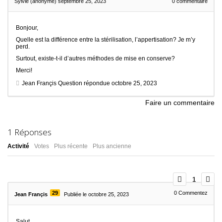
Sylvie (anonyme)
septembre 25, 2023
0
commentaire
Bonjour,
Quelle est la différence entre la stérilisation, l’appertisation? Je m’y
perd.
Surtout, existe-t-il d’autres méthodes de mise en conserve?
Merci!
Jean Françis
Question répondue
octobre 25, 2023
Faire un commentaire
1
Réponses
Activité
Votes
Plus récente
Plus ancienne
1
29
0
Commentez
Jean Françis
Publiée le octobre 25, 2023
Salut,