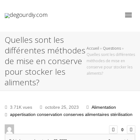
Active
Quelles sont les
différentes méthodes
Accueil
»
Questions
»
Quelles sont les différentes
de mise en conserve
méthodes de mise en
conserve pour stocker les
pour stocker les
aliments?
aliments?
3.71K vues
octobre 25, 2023
Alimentation
appertisation
conservation
conserves alimentaires
stérilisation
0