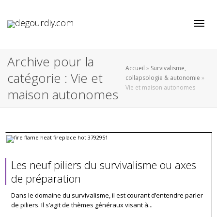
Active
Archive pour la
Accueil
»
Survivalisme,
catégorie : Vie et
collapsologie & autonomie
»
Vie et maison autonomes
maison autonomes
Les neuf piliers du survivalisme ou axes
de préparation
Dans le domaine du survivalisme, il est courant d’entendre parler
de piliers. Il s’agit de thèmes généraux visant à...