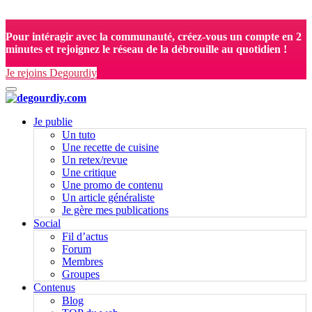
X
Pour intéragir avec la communauté, créez-vous un compte en 2
minutes et rejoignez le réseau de la débrouille au quotidien !
Je rejoins Degourdiy
Activer/désactiver navigation
Je publie
Un tuto
Une recette de cuisine
Un retex/revue
Une critique
Une promo de contenu
Un article généraliste
Je gère mes publications
Social
Fil d’actus
Forum
Membres
Groupes
Contenus
Blog