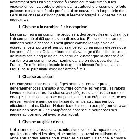
notamment des fusils de chasse à canon court pour tirer sur les
oiseaux en vol. La gerbe produite par la cartouche présente une forte
puissance mais une faible portée tout en couvrant un large périmètre.
Le fusil de chasse est donc particulièrement adapté aux petites cibles
mouvantes.
Chasse à la carabine à air comprimé
:
Les carabines à air comprimé propulsent des projectiles en utilisant de
l’air comprimé plutôt que des munitions à feu. Elles sont couramment
utilisées pour la chasse au petit gibier, comme les lapins et les
écureuils. Leur portée et leur puissance sont bien moins élevées que
les armes à balles. Cela a néanmoins l’avantage d’être silencieux et
de minimiser le risque de balles perdues. A noter que la chasse à la
carabine à air comprimé est interdite dans bien des pays, dont la
France. En effet, elle présente le risque de blesser l’animal sans le
tuer. Risque plus limité avec des armes à feu.
Chasse au piège
:
Les chasseurs utilisent des pièges pour capturer leur proie,
généralement des animaux à fourrure comme les renards, les ratons
laveurs et les martres. La chasse aux pièges est la plus économe en
énergie. Il suffit de les poser au petit matin ou au crépuscule et de les
relever régulièrement, ce qui laisse du temps au chasseur pour
effectuer d’autres tâches. Notons toutefois qu’un bon piégeur est avant
tout un bon pisteur. Une compétence essentielle pour poser ses
pièges au bon endroit avec le bon appât.
Chasse au gibier d’eau
:
Cette forme de chasse se concentre sur les oiseaux aquatiques, tels
que les canards et les oies, et se pratique souvent en utilisant des
appelants et des leurres pour attirer les oiseaux. Il s’agit de la chasse