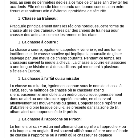
bois, au sein de périmètres dédiés à ce type de chasse afin d’éviter les
accidents. Elle nécessite bien entendu une bonne concertation entre
tireurs et rabatteurs afin d’éviter tout problème de sécurité.
Chasse au traîneau
:
Pratiquée principalement dans les régions nordiques, cette forme de
chasse utilise des traîneaux tirés par des chiens de traîneau pour
chasser des animaux comme les rennes et les élans.
La chasse à courre
:
La chasse à courre, également appelée « vénerie », est une forme
traditionnelle de chasse sportive qui implique la poursuite de gibier
sauvage par une meute de chiens courants. Pendant ce temps, les
chasseurs suivent la meute à cheval. La chasse à courre est associée
à une longue histoire et à des traditions qui remontent à plusieurs
siècles en Europe.
La chasse à l’affût ou au mirador
:
La chasse au mirador, également connue sous le nom de chasse à
l’affût, est une méthode de chasse où le chasseur attend
silencieusement et immobile à un endroit spécifique, généralement
dans un abri ou une structure appelée mirador, en observant
attentivement les mouvements du gibier. L’objectif est de repérer et
d’abattre le gibier lorsque celui-ci se présente dans la zone de tir,
offrant ainsi une opportunité de tir précis.
La chasse à l’approche ou Pirsch
:
Le terme « pirsch » est un mot allemand qui signifie « l’approche » ou
« la traque » en anglais. Il est souvent utilisé pour décrire une méthode
de chasse à l’approche ou à l’affût où le chasseur se déplace