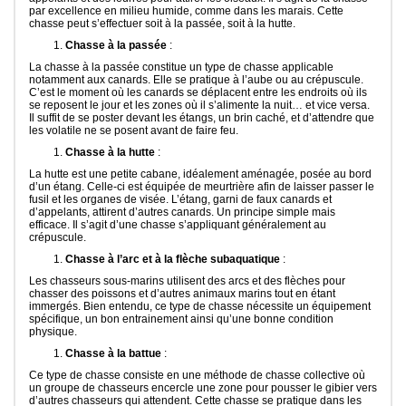
par excellence en milieu humide, comme dans les marais. Cette
chasse peut s’effectuer soit à la passée, soit à la hutte.
Chasse à la passée
:
La chasse à la passée constitue un type de chasse applicable
notamment aux canards. Elle se pratique à l’aube ou au crépuscule.
C’est le moment où les canards se déplacent entre les endroits où ils
se reposent le jour et les zones où il s’alimente la nuit… et vice versa.
Il suffit de se poster devant les étangs, un brin caché, et d’attendre que
les volatile ne se posent avant de faire feu.
Chasse à la hutte
:
La hutte est une petite cabane, idéalement aménagée, posée au bord
d’un étang. Celle-ci est équipée de meurtrière afin de laisser passer le
fusil et les organes de visée. L’étang, garni de faux canards et
d’appelants, attirent d’autres canards. Un principe simple mais
efficace. Il s’agit d’une chasse s’appliquant généralement au
crépuscule.
Chasse à l’arc et à la flèche subaquatique
:
Les chasseurs sous-marins utilisent des arcs et des flèches pour
chasser des poissons et d’autres animaux marins tout en étant
immergés. Bien entendu, ce type de chasse nécessite un équipement
spécifique, un bon entrainement ainsi qu’une bonne condition
physique.
Chasse à la battue
:
Ce type de chasse consiste en une méthode de chasse collective où
un groupe de chasseurs encercle une zone pour pousser le gibier vers
d’autres chasseurs qui attendent. Cette chasse se pratique dans les