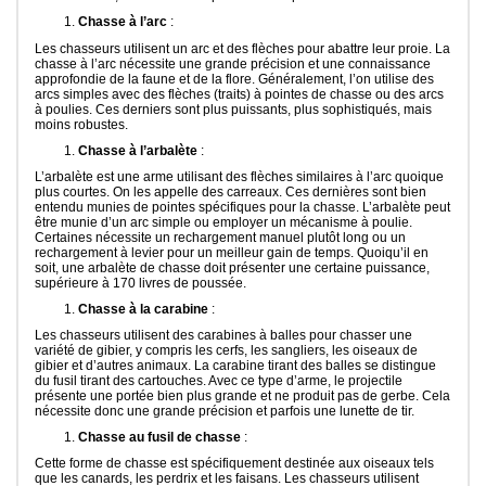
Chasse à l’arc
:
Les chasseurs utilisent un arc et des flèches pour abattre leur proie. La
chasse à l’arc nécessite une grande précision et une connaissance
approfondie de la faune et de la flore. Généralement, l’on utilise des
arcs simples avec des flèches (traits) à pointes de chasse ou des arcs
à poulies. Ces derniers sont plus puissants, plus sophistiqués, mais
moins robustes.
Chasse à l’arbalète
:
L’arbalète est une arme utilisant des flèches similaires à l’arc quoique
plus courtes. On les appelle des carreaux. Ces dernières sont bien
entendu munies de pointes spécifiques pour la chasse. L’arbalète peut
être munie d’un arc simple ou employer un mécanisme à poulie.
Certaines nécessite un rechargement manuel plutôt long ou un
rechargement à levier pour un meilleur gain de temps. Quoiqu’il en
soit, une arbalète de chasse doit présenter une certaine puissance,
supérieure à 170 livres de poussée.
Chasse à la carabine
:
Les chasseurs utilisent des carabines à balles pour chasser une
variété de gibier, y compris les cerfs, les sangliers, les oiseaux de
gibier et d’autres animaux. La carabine tirant des balles se distingue
du fusil tirant des cartouches. Avec ce type d’arme, le projectile
présente une portée bien plus grande et ne produit pas de gerbe. Cela
nécessite donc une grande précision et parfois une lunette de tir.
Chasse au fusil de chasse
:
Cette forme de chasse est spécifiquement destinée aux oiseaux tels
que les canards, les perdrix et les faisans. Les chasseurs utilisent