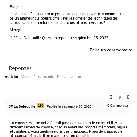
Bonjour,
Je vais bientôt passer mon permis de chasse (je vais m’y mettre!). Y a
t-il un amateur qui pourrait me lister les différentes techniques de
chasses afin d’orienter mes recherches et mes révisions?
Mercy!
JF La Debrouille
Question répondue
septembre 25, 2023
Faire un commentaire
1
Réponses
Activité
Votes
Plus récente
Plus ancienne
0
110
0
Commentez
JF La Debrouille
Publiée le septembre 25, 2023
La chasse est une activité pratiquée dans le monde entier, et il existe
différents types de chasse, chacun ayant ses propres méthodes, règles
et traditions. Voici quelques-uns des principaux types de chasse. J’en
ai recensé 16, mais il en manque sûrement plein !