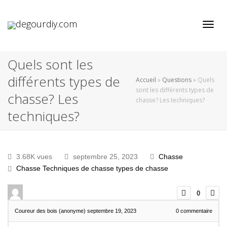
Active
Quels sont les
différents types de
Accueil
»
Questions
»
Quels
sont les différents types de
chasse? Les
chasse? Les techniques?
techniques?
3.68K vues
septembre 25, 2023
Chasse
Chasse
Techniques de chasse
types de chasse
0
Coureur des bois (anonyme)
septembre 19, 2023
0
commentaire