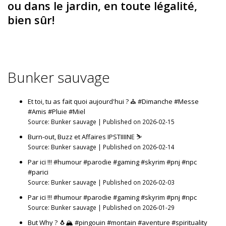
ou dans le jardin, en toute légalité,
bien sûr!
Bunker sauvage
Et toi, tu as fait quoi aujourd'hui ? ⛪️ #Dimanche #Messe
#Amis #Pluie #Miel
Source: Bunker sauvage
Published on 2026-02-15
Burn-out, Buzz et Affaires IPSTIIIINE ⛷️
Source: Bunker sauvage
Published on 2026-02-14
Par ici !!! #humour #parodie #gaming #skyrim #pnj #npc
#parici
Source: Bunker sauvage
Published on 2026-02-03
Par ici !!! #humour #parodie #gaming #skyrim #pnj #npc
Source: Bunker sauvage
Published on 2026-01-29
But Why ? 🐧🏔 #pingouin #montain #aventure #spirituality