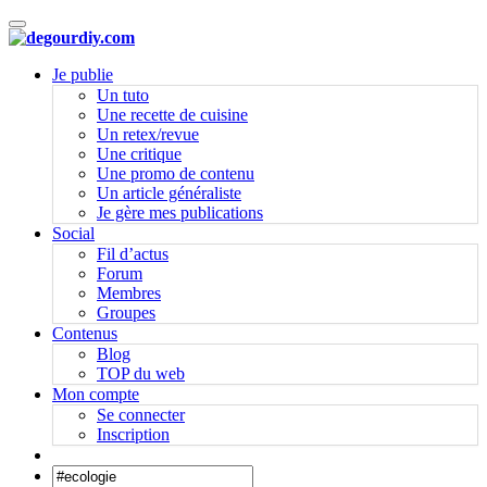
Activer/désactiver navigation
Je publie
Un tuto
Une recette de cuisine
Un retex/revue
Une critique
Une promo de contenu
Un article généraliste
Je gère mes publications
Social
Fil d’actus
Forum
Membres
Groupes
Contenus
Blog
TOP du web
Mon compte
Se connecter
Inscription