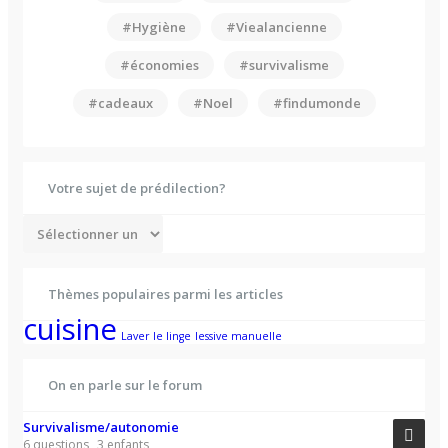
#Hygiène
#Viealancienne
#économies
#survivalisme
#cadeaux
#Noel
#findumonde
Votre sujet de prédilection?
Thèmes populaires parmi les articles
cuisine
Laver le linge
lessive manuelle
On en parle sur le forum
Survivalisme/autonomie
6 questions
3 enfants